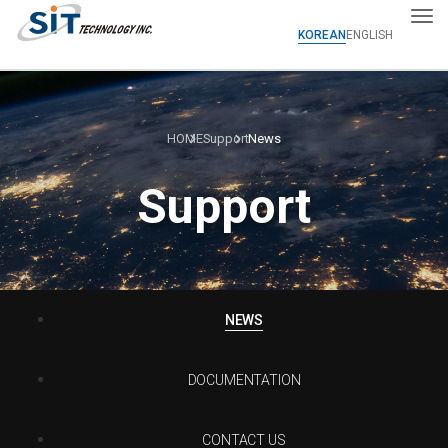
Tog
KOREAN
ENGLISH
HOME
Support
News
Support
NEWS
DOCUMENTATION
CONTACT US